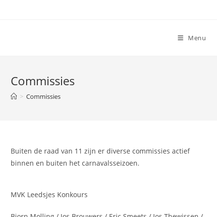
Ga
naar
inhoud
Menu
Commissies
>
Commissies
Buiten de raad van 11 zijn er diverse commissies actief
binnen en buiten het carnavalsseizoen.
MVK Leedsjes Konkours
Bjorn Molling / Jos Brouwers / Eric Smeets / Jos Thewissen /