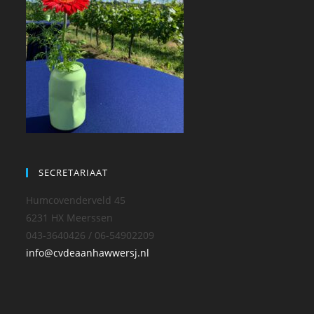
SECRETARIAAT
Humcovenderveld 45
6231 HX Meerssen
043-3640426 / 06-54902209
info@cvdeaanhawwersj.nl