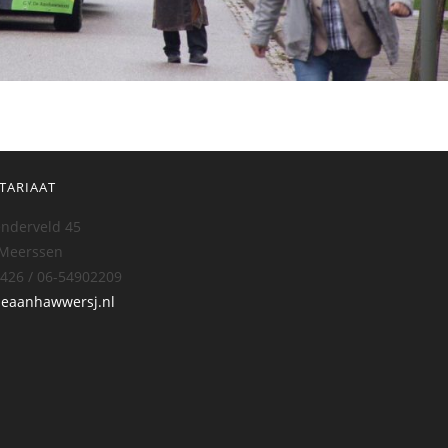
TARIAAT
nderveld 45
 Meerssen
426 / 06-54902209
deaanhawwersj.nl