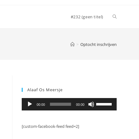
Toggle
#232 (geen titel)
website
>
Optocht inschrijven
zoeken
Alaaf Os Meersje
Audiospeler
Gebruik
00:00
00:00
Omhoog/Omlaag
pijltoetsen
om
[custom-facebook-feed feed=2]
het
volume