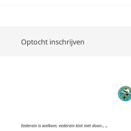
Ga
naar
inhoud
Optocht inschrijven
Eederein is welkom, eederein kint met doon……