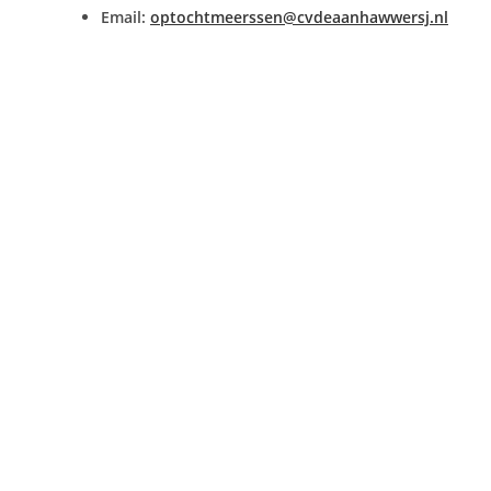
Email:
optochtmeerssen@cvdeaanhawwersj.nl