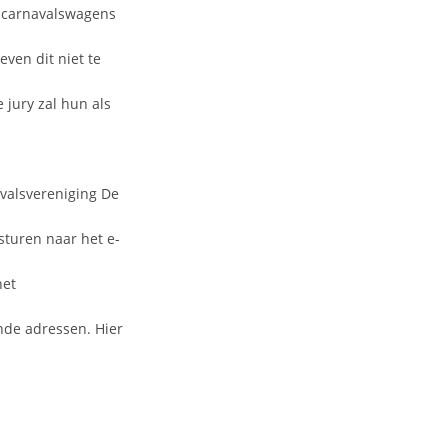
e carnavalswagens
even dit niet te
jury zal hun als
avalsvereniging De
turen naar het e-
het
nde adressen. Hier