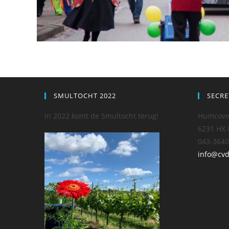
SMULTOCHT 2022
SECRE
In 2022 komt de Smultocht terug!
Humcove
6231 HX
043-3640
info@cv