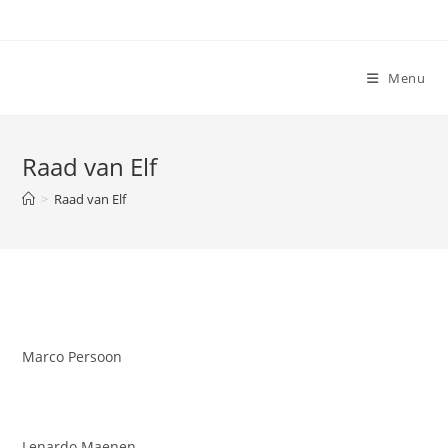
Ga
naar
inhoud
Menu
Raad van Elf
>
Raad van Elf
Marco Persoon
Lenardo Maenen