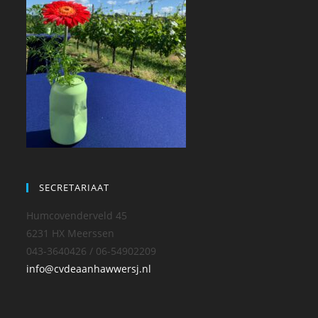
SECRETARIAAT
Humcovenderveld 45
6231 HX Meerssen
043-3640426 / 06-54902209
info@cvdeaanhawwersj.nl